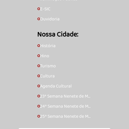
E-SIC
🞇
Ouvidoria
🞇
Nossa Cidade:
História
🞇
Hino
🞇
Turismo
🞇
Cultura
🞇
Agenda Cultural
🞇
23ª Semana Nenete de Mú
🞇
sica Caipira – 2017
24ª Semana Nenete de Mú
🞇
sica Caipira – 2018
25ª Semana Nenete de Mú
🞇
sica Caipira – 2019