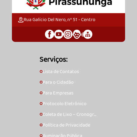
Rua Galício Del Nero, nº 51 - Centro
Serviços:
Lista de Contatos
🞇
Para o Cidadão
🞇
Para Empresas
🞇
Protocolo Eletrônico
🞇
Coleta de Lixo – Cronogra
🞇
ma
Política de Privacidade
🞇
Iluminação Pública
🞇