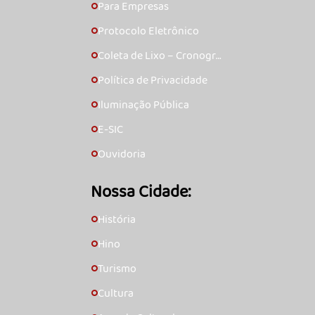
Para Empresas
🞇
Protocolo Eletrônico
🞇
Coleta de Lixo – Cronogra
🞇
ma
Política de Privacidade
🞇
Iluminação Pública
🞇
E-SIC
🞇
Ouvidoria
🞇
Nossa Cidade:
História
🞇
Hino
🞇
Turismo
🞇
Cultura
🞇