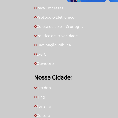
Para Empresas
🞇
Protocolo Eletrônico
🞇
Coleta de Lixo – Cronogra
🞇
ma
Política de Privacidade
🞇
Iluminação Pública
🞇
E-SIC
🞇
Ouvidoria
🞇
Nossa Cidade:
História
🞇
Hino
🞇
Turismo
🞇
Cultura
🞇