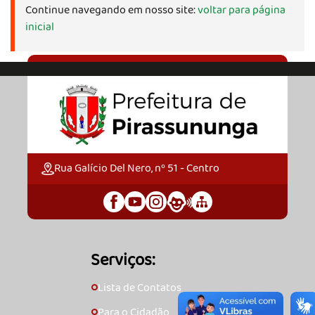
Continue navegando em nosso site:
voltar para página
inicial
Rua Galício Del Nero, nº 51 - Centro
Serviços:
Lista de Contatos
🞇
Para o Cidadão
🞇