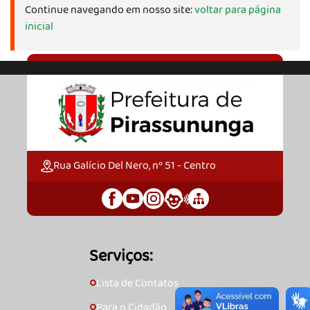
Continue navegando em nosso site:
voltar para página
inicial
Rua Galício Del Nero, nº 51 - Centro
Serviços:
Lista de Contatos
🞇
Para o Cidadão
🞇