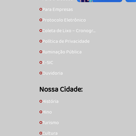
Para Empresas
🞇
Protocolo Eletrônico
🞇
Coleta de Lixo – Cronogra
🞇
ma
Política de Privacidade
🞇
Iluminação Pública
🞇
E-SIC
🞇
Ouvidoria
🞇
Nossa Cidade:
História
🞇
Hino
🞇
Turismo
🞇
Cultura
🞇