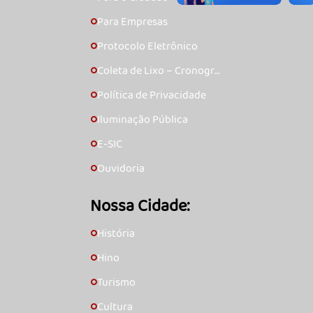
Para Empresas
🞇
Protocolo Eletrônico
🞇
Coleta de Lixo – Cronogra
🞇
ma
Política de Privacidade
🞇
Iluminação Pública
🞇
E-SIC
🞇
Ouvidoria
🞇
Nossa Cidade:
História
🞇
Hino
🞇
Turismo
🞇
Cultura
🞇