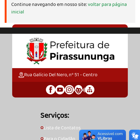
Continue navegando em nosso site:
voltar para página
inicial
Rua Galício Del Nero, nº 51 - Centro
Serviços:
Lista de Contatos
🞇
Para o Cidadão
🞇