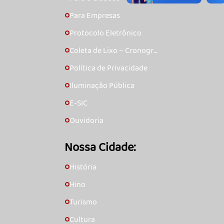
Para Empresas
🞇
Protocolo Eletrônico
🞇
Coleta de Lixo – Cronogra
🞇
ma
Política de Privacidade
🞇
Iluminação Pública
🞇
E-SIC
🞇
Ouvidoria
🞇
Nossa Cidade:
História
🞇
Hino
🞇
Turismo
🞇
Cultura
🞇