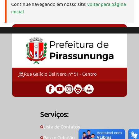
Continue navegando em nosso site:
voltar para página
inicial
Rua Galício Del Nero, nº 51 - Centro
Serviços:
Lista de Contatos
🞇
Para o Cidadão
🞇