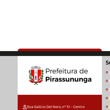
S
L
🞇
P
🞇
C
🞇
I
🞇
Rua Galício Del Nero, nº 51 - Centro
O
🞇