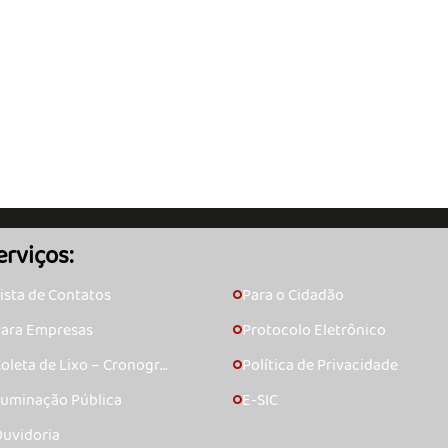
erviços:
ista de Contatos
Para o Cidadão
🞇
ara Empresas
Protocolo Eletrônico
🞇
oleta de Lixo – Cronogra
Política de Privacidade
🞇
ma
luminação Pública
E-SIC
🞇
uvidoria