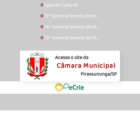
Agenda Cultural
🞇
23ª Semana Nenete de Mú
🞇
sica Caipira – 2017
24ª Semana Nenete de Mú
🞇
sica Caipira – 2018
25ª Semana Nenete de Mú
🞇
sica Caipira – 2019
Acesse o site da
Câmara Municipal
Pirassununga/SP