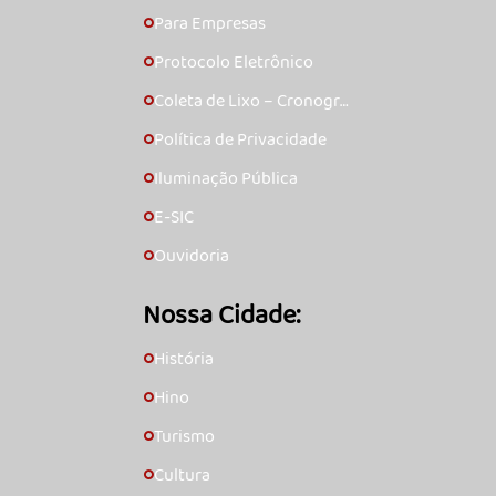
Para Empresas
🞇
Protocolo Eletrônico
🞇
Coleta de Lixo – Cronogra
🞇
ma
Política de Privacidade
🞇
Iluminação Pública
🞇
E-SIC
🞇
Ouvidoria
🞇
Nossa Cidade:
História
🞇
Hino
🞇
Turismo
🞇
Cultura
🞇