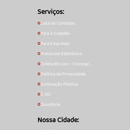
Serviços:
Lista de Contatos
🞇
Para o Cidadão
🞇
Para Empresas
🞇
Protocolo Eletrônico
🞇
Coleta de Lixo – Cronogra
🞇
ma
Política de Privacidade
🞇
Iluminação Pública
🞇
E-SIC
🞇
Ouvidoria
🞇
Nossa Cidade: