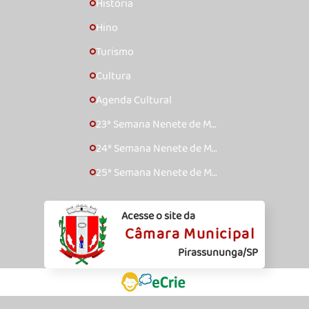
História
🞇
Hino
🞇
Turismo
🞇
Cultura
🞇
Agenda Cultural
🞇
23ª Semana Nenete de Mú
🞇
sica Caipira – 2017
24ª Semana Nenete de Mú
🞇
sica Caipira – 2018
25ª Semana Nenete de Mú
🞇
sica Caipira – 2019
Acesse o site da
Câmara Municipal
Pirassununga/SP