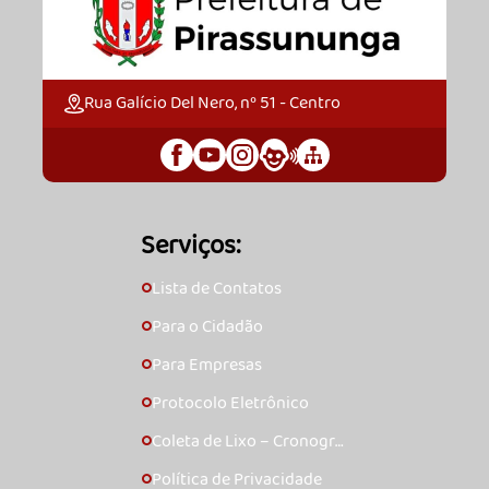
Rua Galício Del Nero, nº 51 - Centro
Serviços:
Lista de Contatos
🞇
Para o Cidadão
🞇
Para Empresas
🞇
Protocolo Eletrônico
🞇
Coleta de Lixo – Cronogra
🞇
ma
Política de Privacidade
🞇