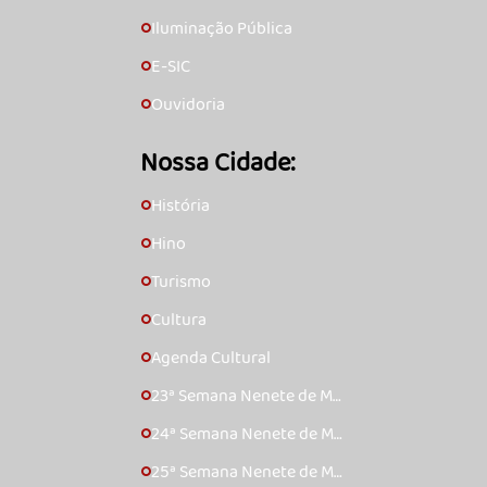
Iluminação Pública
🞇
E-SIC
🞇
Ouvidoria
🞇
Nossa Cidade:
História
🞇
Hino
🞇
Turismo
🞇
Cultura
🞇
Agenda Cultural
🞇
23ª Semana Nenete de Mú
🞇
sica Caipira – 2017
24ª Semana Nenete de Mú
🞇
sica Caipira – 2018
25ª Semana Nenete de Mú
🞇