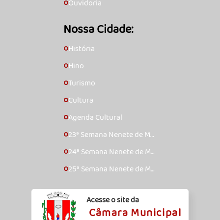
Ouvidoria
🞇
Nossa Cidade:
História
🞇
Hino
🞇
Turismo
🞇
Cultura
🞇
Agenda Cultural
🞇
23ª Semana Nenete de Mú
🞇
sica Caipira – 2017
24ª Semana Nenete de Mú
🞇
sica Caipira – 2018
25ª Semana Nenete de Mú
🞇
sica Caipira – 2019
Acesse o site da
Câmara Municipal