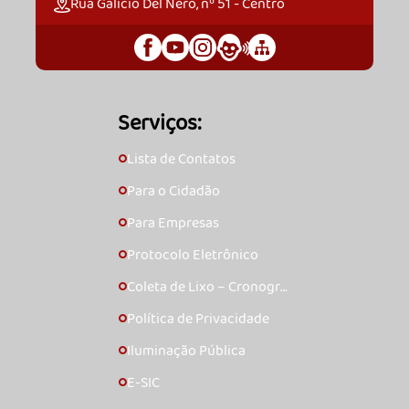
Rua Galício Del Nero, nº 51 - Centro
Serviços:
Lista de Contatos
🞇
Para o Cidadão
🞇
Para Empresas
🞇
Protocolo Eletrônico
🞇
Coleta de Lixo – Cronogra
🞇
ma
Política de Privacidade
🞇
Iluminação Pública
🞇
E-SIC
🞇