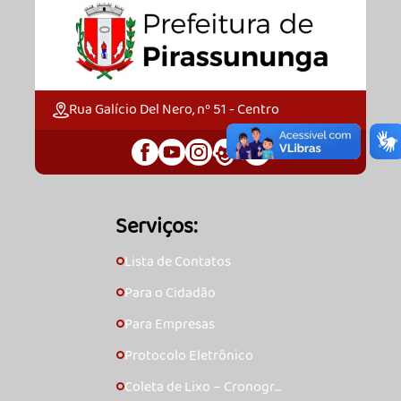
Rua Galício Del Nero, nº 51 - Centro
Serviços:
Lista de Contatos
🞇
Para o Cidadão
🞇
Para Empresas
🞇
Protocolo Eletrônico
🞇
Coleta de Lixo – Cronogra
🞇