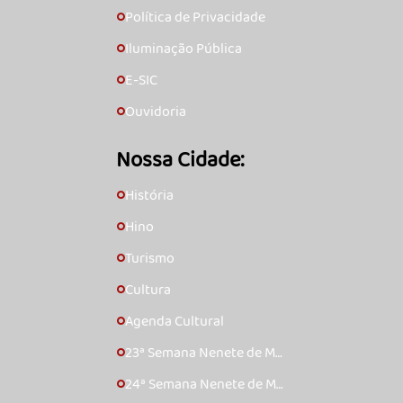
ma
Política de Privacidade
🞇
Iluminação Pública
🞇
E-SIC
🞇
Ouvidoria
🞇
Nossa Cidade:
História
🞇
Hino
🞇
Turismo
🞇
Cultura
🞇
Agenda Cultural
🞇
23ª Semana Nenete de Mú
🞇
sica Caipira – 2017
24ª Semana Nenete de Mú
🞇
sica Caipira – 2018