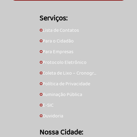
Serviços:
Lista de Contatos
🞇
Para o Cidadão
🞇
Para Empresas
🞇
Protocolo Eletrônico
🞇
Coleta de Lixo – Cronogra
🞇
ma
Política de Privacidade
🞇
Iluminação Pública
🞇
E-SIC
🞇
Ouvidoria
🞇
Nossa Cidade: