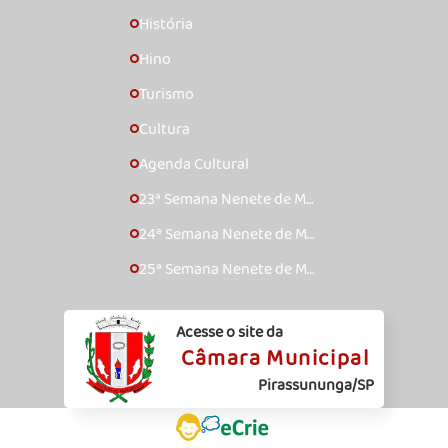
História
🞇
Hino
🞇
Turismo
🞇
Cultura
🞇
Agenda Cultural
🞇
23ª Semana Nenete de Mú
🞇
sica Caipira – 2017
24ª Semana Nenete de Mú
🞇
sica Caipira – 2018
25ª Semana Nenete de Mú
🞇
sica Caipira – 2019
Acesse o site da
Câmara Municipal
Pirassununga/SP