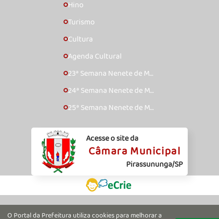
Hino
🞇
Turismo
🞇
Cultura
🞇
Agenda Cultural
🞇
23ª Semana Nenete de Mú
🞇
sica Caipira – 2017
24ª Semana Nenete de Mú
🞇
sica Caipira – 2018
25ª Semana Nenete de Mú
🞇
sica Caipira – 2019
Acesse o site da
Câmara Municipal
Pirassununga/SP
O Portal da Prefeitura utiliza cookies para melhorar a