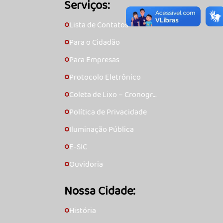
Serviços:
Lista de Contatos
🞇
Para o Cidadão
🞇
Para Empresas
🞇
Protocolo Eletrônico
🞇
Coleta de Lixo – Cronogra
🞇
ma
Política de Privacidade
🞇
Iluminação Pública
🞇
E-SIC
🞇
Ouvidoria
🞇
Nossa Cidade:
História
🞇