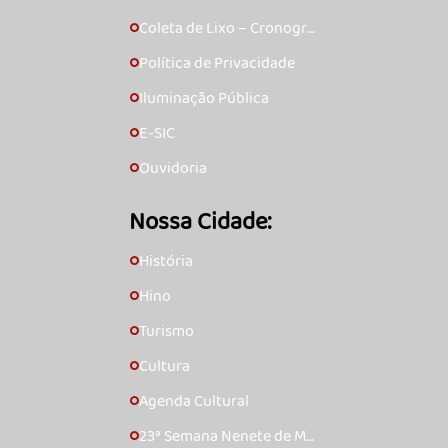
Coleta de Lixo – Cronogra
🞇
ma
Política de Privacidade
🞇
Iluminação Pública
🞇
E-SIC
🞇
Ouvidoria
🞇
Nossa Cidade:
História
🞇
Hino
🞇
Turismo
🞇
Cultura
🞇
Agenda Cultural
🞇
23ª Semana Nenete de Mú
🞇