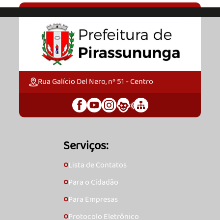
Rua Galício Del Nero, nº 51 - Centro
Serviços:
Lista de Contatos
🞇
Para o Cidadão
🞇
Para Empresas
🞇
Protocolo Eletrônico
🞇