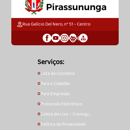
Rua Galício Del Nero, nº 51 - Centro
Serviços:
Lista de Contatos
🞇
Para o Cidadão
🞇
Para Empresas
🞇
Protocolo Eletrônico
🞇
Coleta de Lixo – Cronogra
🞇
ma
Política de Privacidade
🞇