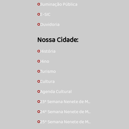
Iluminação Pública
🞇
E-SIC
🞇
Ouvidoria
🞇
Nossa Cidade:
História
🞇
Hino
🞇
Turismo
🞇
Cultura
🞇
Agenda Cultural
🞇
23ª Semana Nenete de Mú
🞇
sica Caipira – 2017
24ª Semana Nenete de Mú
🞇
sica Caipira – 2018
25ª Semana Nenete de Mú
🞇
sica Caipira – 2019